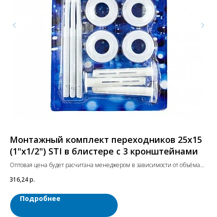
Монтажный комплект переходников 25х15
М
(1"х1/2") STI в блистере с 3 кронштейнами
(1
Оптовая цена будет расчитана менеджером в зависимости от объёма
Опт
заказа. Цены указаны с учетом НДС.
зак
316,24
р.
285
Подробнее