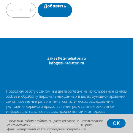
Добавить
zakaz@sti-radiatori.ru
info@sti-radiatori.ru
Продолжая работу с сайтом, вы даете согласие на использование сайтом
cookies и обработку персональных данных в целях функционирования
сайта, проведения ретаргетинга, статистических исследований,
улучшения сервиса и предоставления релевантной рекламной
информации на основе ваших предпочтений и интересов.
Вся информация на сайте о товарах и ценах носит справочный
Продолжая работу с сайтом, вы даете согласие на использование
характер и не является публичной офертой.
OK
сайтом cookies и
обработку персональных данных
в целях
Производитель оставляет за собой право изменять характеристики
функционирования сайта, проведения ретаргетинга,
товара, его внешний вид и комплектность без предварительного