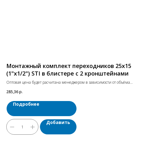
Монтажный комплект переходников 25х15
М
(1"х1/2") STI в блистере с 2 кронштейнами
(1
Оптовая цена будет расчитана менеджером в зависимости от объёма
Опт
заказа. Цены указаны с учетом НДС.
зак
285,36
р.
336
Подробнее
Добавить