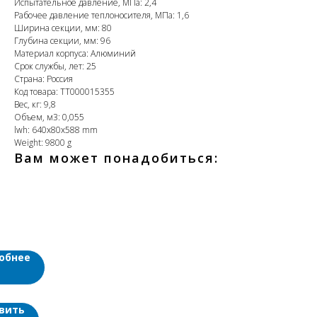
Испытательное давление, МПа: 2,4
Рабочее давление теплоносителя, МПа: 1,6
Ширина секции, мм: 80
Глубина секции, мм: 96
Материал корпуса: Алюминий
Срок службы, лет: 25
Страна: Россия
Код товара: ТТ000015355
Вес, кг: 9,8
Объем, м3: 0,055
lwh: 640x80x588 mm
Weight: 9800 g
Вам может понадобиться:
жный
ект
одников
")
обнее
ом
ти
ере
вить