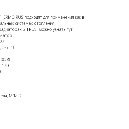
HERMO RUS подходят для применения как в
ральных системах отопления.
радиаторах STI RUS можно
узнать тут
.
диатор
00
 лет: 10
500/80
: 170
40
еля, МПа: 2