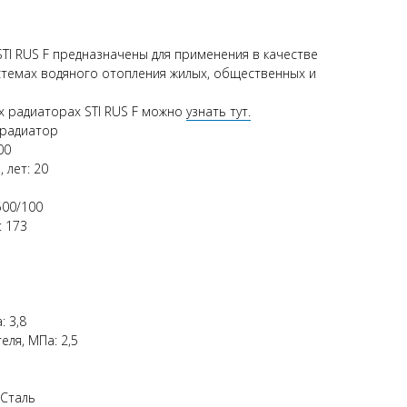
TI RUS F предназначены для применения в качестве
стемах водяного отопления жилых, общественных и
х радиаторах STI RUS F можно
узнать тут.
 радиатор
00
 лет: 20
500/100
: 173
 3,8
ля, МПа: 2,5
/Сталь