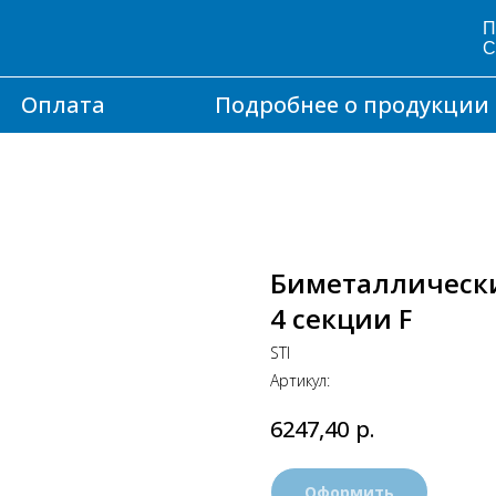
П
С
Оплата
Подробнее о продукции
Биметаллически
4 секции F
STI
Артикул:
р.
6247,40
Оформить