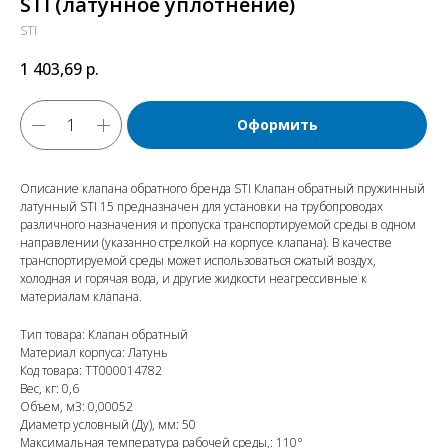
STI (латунное уплотнение)
STI
1 403,69
р.
Оформить
Описание клапана обратного бренда STI Клапан обратный пружинный
латунный STI 15 предназначен для установки на трубопроводах
различного назначения и пропуска транспортируемой среды в одном
направлении (указанно стрелкой на корпусе клапана). В качестве
транспортируемой среды может использоваться сжатый воздух,
холодная и горячая вода, и другие жидкости неагрессивные к
материалам клапана.
Тип товара: Клапан обратный
Материал корпуса: Латунь
Код товара: ТТ000014782
Вес, кг: 0,6
Объем, м3: 0,00052
Диаметр условный (Ду), мм: 50
Максимальная температура рабочей среды,: 110°