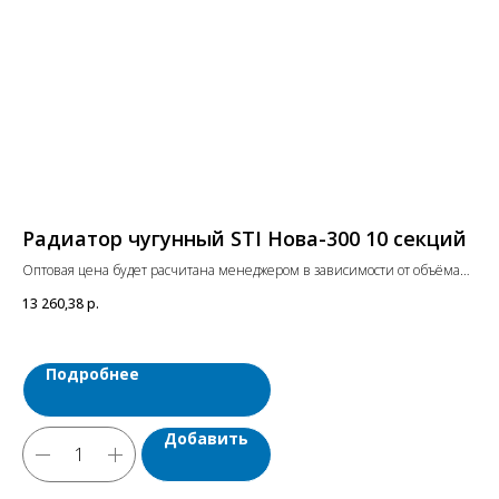
Радиатор чугунный STI Нова-300 10 секций
М
(1
Оптовая цена будет расчитана менеджером в зависимости от объёма
заказа. Цены указаны с учетом НДС.
Опт
13 260,38
р.
зак
285
Подробнее
Добавить