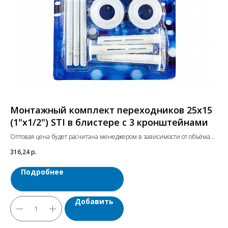
Монтажный комплект переходников 25х15
Ал
(1"х1/2") STI в блистере с 3 кронштейнами
1
Оптовая цена будет расчитана менеджером в зависимости от объёма
Опт
заказа. Цены указаны с учетом НДС.
зак
316,24
р.
7 8
Подробнее
Добавить