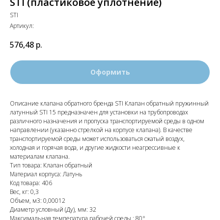
STI (пластиковое уплотнение)
STI
Артикул:
576,48
р.
Оформить
Описание клапана обратного бренда STI Клапан обратный пружинный
латунный STI 15 предназначен для установки на трубопроводах
различного назначения и пропуска транспортируемой среды в одном
направлении (указанно стрелкой на корпусе клапана). В качестве
транспортируемой среды может использоваться сжатый воздух,
холодная и горячая вода, и другие жидкости неагрессивные к
материалам клапана.
Тип товара: Клапан обратный
Материал корпуса: Латунь
Код товара: 406
Вес, кг: 0,3
Объем, м3: 0,00012
Диаметр условный (Ду), мм: 32
Максимальная температура рабочей среды,: 80°