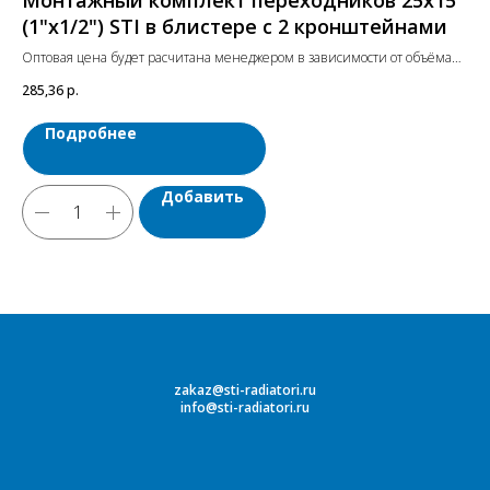
Монтажный комплект переходников 25х15
М
(1"х1/2") STI в блистере с 2 кронштейнами
(1
Оптовая цена будет расчитана менеджером в зависимости от объёма
Опт
заказа. Цены указаны с учетом НДС.
зак
285,36
р.
336
Подробнее
Добавить
zakaz@sti-radiatori.ru
info@sti-radiatori.ru