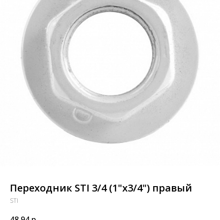
Переходник STI 3/4 (1"х3/4") правый
STI
48,94
р.