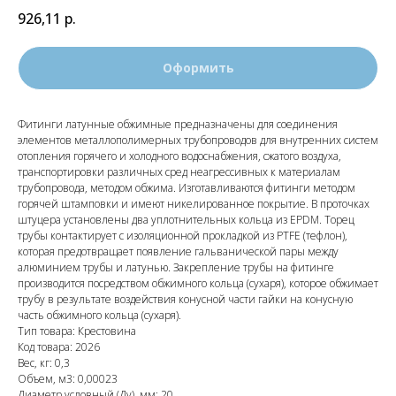
926,11
р.
Оформить
Фитинги латунные обжимные предназначены для соединения
элементов металлополимерных трубопроводов для внутренних систем
отопления горячего и холодного водоснабжения, сжатого воздуха,
транспортировки различных сред неагрессивных к материалам
трубопровода, методом обжима. Изготавливаются фитинги методом
горячей штамповки и имеют никелированное покрытие. В проточках
штуцера установлены два уплотнительных кольца из EPDM. Торец
трубы контактирует с изоляционной прокладкой из PTFE (тефлон),
которая предотвращает появление гальванической пары между
алюминием трубы и латунью. Закрепление трубы на фитинге
производится посредством обжимного кольца (сухаря), которое обжимает
трубу в результате воздействия конусной части гайки на конусную
часть обжимного кольца (сухаря).
Тип товара: Крестовина
Код товара: 2026
Вес, кг: 0,3
Объем, м3: 0,00023
Диаметр условный (Ду), мм: 20