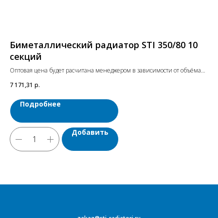
Биметаллический радиатор STI 350/80 10
Б
секций
с
Оптовая цена будет расчитана менеджером в зависимости от объёма
Опт
заказа. Цены указаны с учетом НДС.
зак
7 171,31
р.
8 3
Подробнее
Добавить