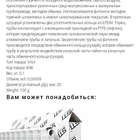
отопления горячего и холодного водоснабжения, сжатого воздуха,
транспортировки различных сред неагрессивных к материалам
трубопровода, методом обжима. Изготавливаются фитинги методом
горячей штамповки и имеют никелированное покрытие. В проточках
штуцера установлены два уплотнительных кольца из EPDM. Торец
трубы контактирует с изоляционной прокладкой из PTFE (тефлон),
которая предотвращает появление гальванической пары между
алюминием трубы и латунью. Закрепление трубы на фитинге
производится посредством обжимного кольца (сухаря), которое обжимает
трубу в результате воздействия конусной части гайки на конусную
часть обжимного кольца (сухаря).
Тип товара: Угол
Код товара: 848
Вес, кг: 0,1
Объем, м3: 0,00009
Диаметр условный (Ду), мм: 20
Weight: 100 g
Вам может понадобиться: