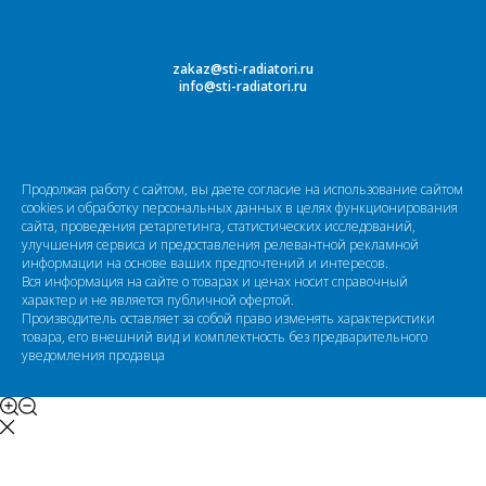
zakaz@sti-radiatori.ru
info@sti-radiatori.ru
Продолжая работу с сайтом, вы даете согласие на использование сайтом
cookies и обработку персональных данных в целях функционирования
сайта, проведения ретаргетинга, статистических исследований,
улучшения сервиса и предоставления релевантной рекламной
информации на основе ваших предпочтений и интересов.
Вся информация на сайте о товарах и ценах носит справочный
характер и не является публичной офертой.
Производитель оставляет за собой право изменять характеристики
товара, его внешний вид и комплектность без предварительного
уведомления продавца