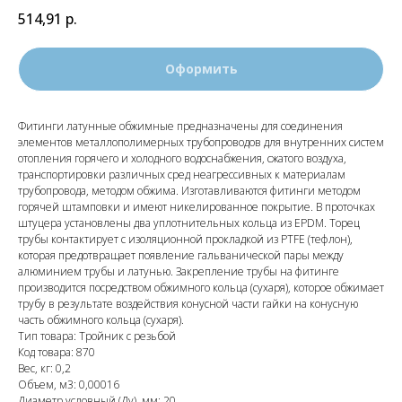
514,91
р.
Оформить
Фитинги латунные обжимные предназначены для соединения
элементов металлополимерных трубопроводов для внутренних систем
отопления горячего и холодного водоснабжения, сжатого воздуха,
транспортировки различных сред неагрессивных к материалам
трубопровода, методом обжима. Изготавливаются фитинги методом
горячей штамповки и имеют никелированное покрытие. В проточках
штуцера установлены два уплотнительных кольца из EPDM. Торец
трубы контактирует с изоляционной прокладкой из PTFE (тефлон),
которая предотвращает появление гальванической пары между
алюминием трубы и латунью. Закрепление трубы на фитинге
производится посредством обжимного кольца (сухаря), которое обжимает
трубу в результате воздействия конусной части гайки на конусную
часть обжимного кольца (сухаря).
Тип товара: Тройник с резьбой
Код товара: 870
Вес, кг: 0,2
Объем, м3: 0,00016
Диаметр условный (Ду), мм: 20