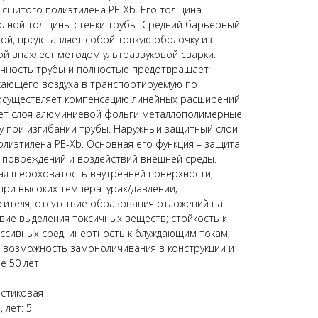
сшитого полиэтилена PE-Xb. Его толщина
полной толщины стенки трубы. Средний барьерный
ой, представляет собой тонкую оболочку из
й внахлест методом ультразвуковой сварки.
очность трубы и полностью предотвращает
жающего воздуха в транспортируемую по
 осуществляет компенсацию линейных расширений
счет слоя алюминиевой фольги металлополимерные
у при изгибании трубы. Наружный защитный слой
олиэтилена PE-Xb. Основная его функция – защита
х повреждений и воздействий внешней среды.
я шероховатость внутренней поверхности;
при высоких температурах/давлении;
ителя; отсутствие образования отложений на
твие выделения токсичных веществ; стойкость к
ссивных сред; инертность к блуждающим токам;
; возможность замоноличивания в конструкции и
е 50 лет
астиковая
 лет: 5