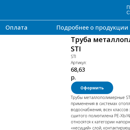
П
С
Оплата
Подробнее о продукции
Труба металлопл
STI
STI
Артикул:
68,63
р.
Оформить
Трубы металлополимерные STI
применения в системах отопле
водоснабжения, всех классов 
сшитого полиэтилена PE-Xb/AL
относятся к категории напор
«несущий» слой, контактирую