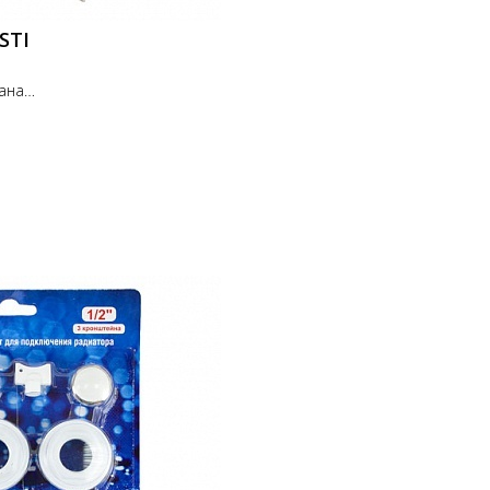
STI
ана
 от
ны с