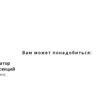
Вам может понадобиться:
атор
0 секций
ана
 от
ны с