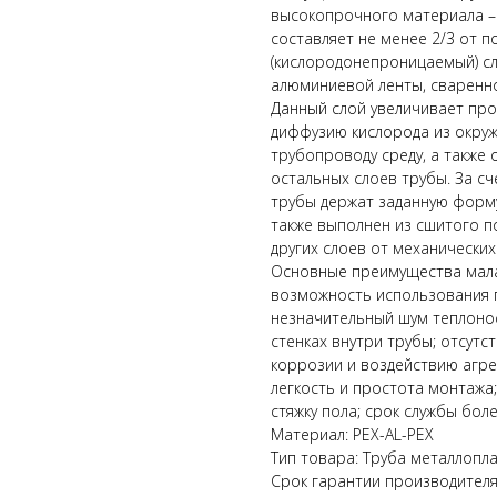
высокопрочного материала – 
составляет не менее 2/3 от 
(кислородонепроницаемый) сл
алюминиевой ленты, сваренно
Данный слой увеличивает пр
диффузию кислорода из окру
трубопроводу среду, а также
остальных слоев трубы. За 
трубы держат заданную форм
также выполнен из сшитого п
других слоев от механически
Основные преимущества мала
возможность использования 
незначительный шум теплонос
стенках внутри трубы; отсутс
коррозии и воздействию агре
легкость и простота монтажа
стяжку пола; срок службы боле
Материал: PEX-AL-PEX
Тип товара: Труба металлопл
Срок гарантии производителя,