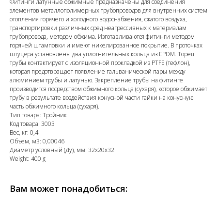
Фитинги латунные обжимные предназначены для соединения
элементов металлополимерных трубопроводов для внутренних систем
отопления горячего и холодного водоснабжения, сжатого воздуха,
транспортировки различных сред неагрессивных к материалам
трубопровода, методом обжима. Изготавливаются фитинги методом
горячей штамповки и имеют никелированное покрытие. В проточках
штуцера установлены два уплотнительных кольца из EPDM. Торец
трубы контактирует с изоляционной прокладкой из PTFE (тефлон),
которая предотвращает появление гальванической пары между
алюминием трубы и латунью. Закрепление трубы на фитинге
производится посредством обжимного кольца (сухаря), которое обжимает
трубу в результате воздействия конусной части гайки на конусную
часть обжимного кольца (сухаря).
Тип товара: Тройник
Код товара: 3003
Вес, кг: 0,4
Объем, м3: 0,00046
Диаметр условный (Ду), мм: 32х20х32
Weight: 400 g
Вам может понадобиться: