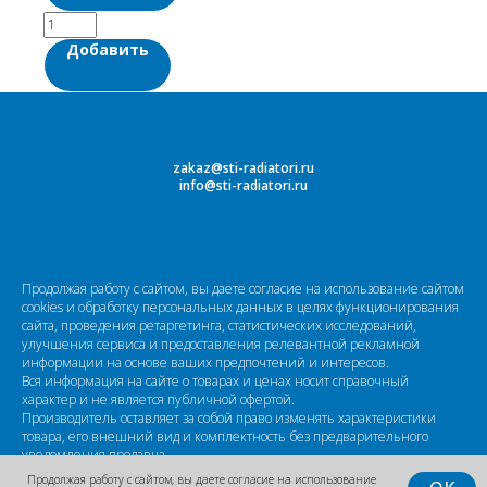
Добавить
zakaz@sti-radiatori.ru
info@sti-radiatori.ru
Продолжая работу с сайтом, вы даете согласие на использование сайтом
cookies и обработку персональных данных в целях функционирования
сайта, проведения ретаргетинга, статистических исследований,
улучшения сервиса и предоставления релевантной рекламной
информации на основе ваших предпочтений и интересов.
Вся информация на сайте о товарах и ценах носит справочный
характер и не является публичной офертой.
Производитель оставляет за собой право изменять характеристики
товара, его внешний вид и комплектность без предварительного
уведомления продавца
Продолжая работу с сайтом, вы даете согласие на использование