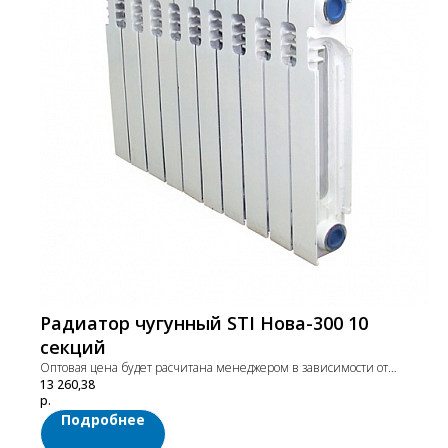
Радиатор чугунный STI Нова-300 10
секций
Оптовая цена будет расчитана менеджером в зависимости от
13 260,38
объёма заказа. Цены указаны с учетом НДС.
р.
Подробнее