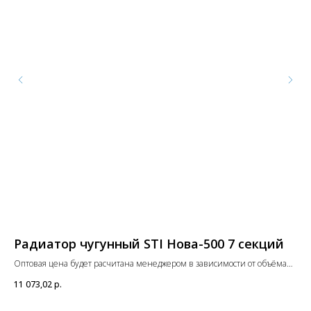
Радиатор чугунный STI Нова-500 7 секций
Б
с
Оптовая цена будет расчитана менеджером в зависимости от объёма
заказа. Цены указаны с учетом НДС.
Опт
11 073,02
р.
зак
7 3