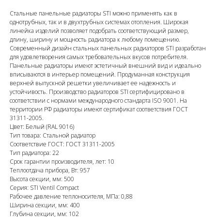
Стальные панельные радиаторы STI можно применять как в
однотрубных, так и в двухтрубных системах отопления. Широкая
линейка изделий позволяет подобрать соответствующий размер,
длину, ширину и мощность радиатора к любому помещению.
Современный дизайн стальных панельных радиаторов STI разработан
для удовлетворения самых требовательных вкусов потребителя.
Панельные радиаторы имеют эстетичный внешний вид и идеально
вписываются в интерьер помещений. Продуманная конструкция
верхней выпускной решетки увеличивает ее надежность и
устойчивость. Производство радиаторов STI сертифицировано в
соответствии с нормами международного стандарта ISO 9001. На
территории РФ радиаторы имеют сертификат соответствия ГОСТ
31311-2005.
Цвет: Белый (RAL 9016)
Тип товара: Стальной радиатор
Соответствие ГОСТ: ГОСТ 31311-2005
Тип радиатора: 22
Срок гарантии производителя, лет: 10
Теплоотдача прибора, Вт: 957
Высота секции, мм: 500
Серия: STI Ventil Compact
Рабочее давление теплоносителя, МПа: 0,88
Ширина секции, мм: 400
Глубина секции, мм: 102