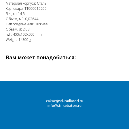
Материал корпуса: Сталь
Код товара: ТТ000015205
Вес, кг: 14,3
Объем, м3: 0,02644
Тип соединения: Нижнее
Объем, л: 2,08
lwh: 400x102x500 mm
Weight: 14300 g
Вам может понадобиться:
zakaz@sti-radiatori.ru
info@sti-radiatori.ru