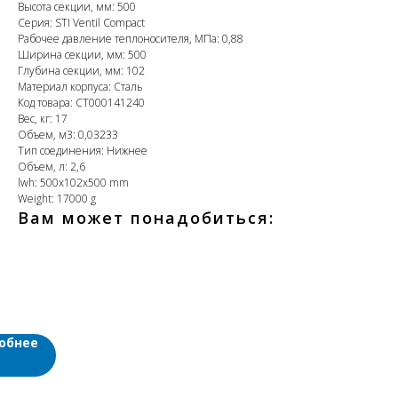
Высота секции, мм: 500
Серия: STI Ventil Compact
Рабочее давление теплоносителя, МПа: 0,88
Ширина секции, мм: 500
Глубина секции, мм: 102
Материал корпуса: Сталь
Код товара: CТ000141240
Вес, кг: 17
Объем, м3: 0,03233
Тип соединения: Нижнее
Объем, л: 2,6
lwh: 500x102x500 mm
Weight: 17000 g
Вам может понадобиться:
жный
ект
одников
")
обнее
ом
ти
ере