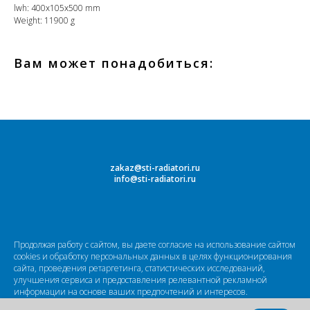
lwh: 400x105x500 mm
Weight: 11900 g
Вам может понадобиться:
zakaz@sti-radiatori.ru
info@sti-radiatori.ru
Продолжая работу с сайтом, вы даете согласие на использование сайтом
cookies и обработку персональных данных в целях функционирования
сайта, проведения ретаргетинга, статистических исследований,
улучшения сервиса и предоставления релевантной рекламной
информации на основе ваших предпочтений и интересов.
Вся информация на сайте о товарах и ценах носит справочный