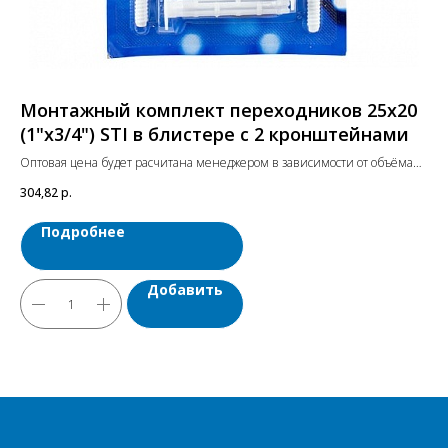
Монтажный комплект переходников 25х20
М
(1"х3/4") STI в блистере с 2 кронштейнами
(1
Оптовая цена будет расчитана менеджером в зависимости от объёма
Опт
заказа. Цены указаны с учетом НДС.
зак
304,82
р.
243
Подробнее
Добавить